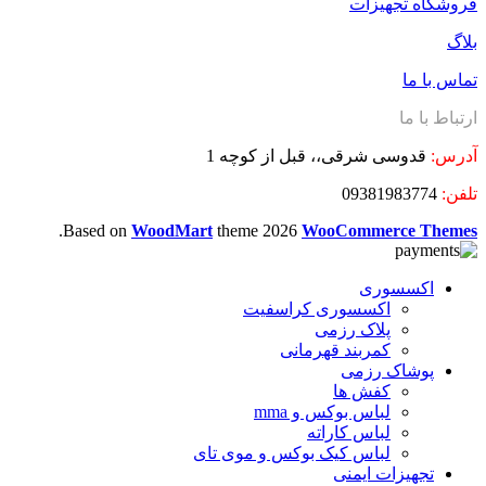
فروشگاه تجهیزات
بلاگ
تماس با ما
ارتباط با ما
آدرس:
قدوسی شرقی،، قبل از کوچه 1
تلفن:
09381983774
.
Based on
WoodMart
theme
2026
WooCommerce Themes
اکسسوری
اکسسوری کراسفیت
پلاک رزمی
کمربند قهرمانی
پوشاک رزمی
کفش ها
لباس بوکس و mma
لباس کاراته
لباس کیک بوکس و موی تای
تجهیزات ایمنی