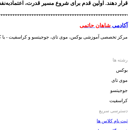
قرار دهند. اولین قدم برای شروع مسیر قدرت، اعتمادبه‌نفس
آکادمی
شاهان حاتمی
مرکز تخصصی آموزشی بوکس، موی تای، جوجیتسو و کراسفیت - با ک
رشته ها
بوکس
موی تای
جوجیتسو
کراسفیت
دسترسی سریع
ثبت نام کلاس ها