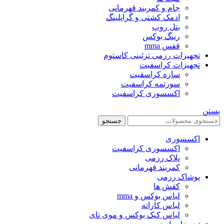
جام و کمربند قهرمانی
ادمک کشتی و گراپلینگ
بتل روپ
رینگ بوکس
قفس mma
تجهیزات رزمی تزئینی کاستوم
تجهیزات کراسفیت
سازه کراسفیت
سورتمه کراسفیت
اکسسوری کراسفیت
بستن
جستجو
اکسسوری
اکسسوری کراسفیت
پلاک رزمی
کمربند قهرمانی
پوشاک رزمی
کفش ها
لباس بوکس و mma
لباس کاراته
لباس کیک بوکس و موی تای