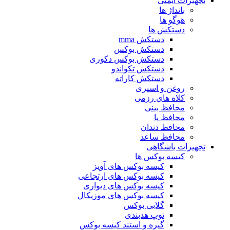
تجهیزات ایمنی
بانداژ ها
هوگو ها
دستکش ها
دستکش mma
دستکش بوکس
دستکش بوکس دکوری
دستکش تکواندو
دستکش کاراته
روغن و اسپری
کلاه های رزمی
محافظ بینی
محافظ پا
محافظ دندان
محافظ ساعد
تجهیزات باشگاهی
کیسه بوکس ها
کیسه بوکس های آویز
کیسه بوکس های ارتجاعی
کیسه بوکس های دیواری
کیسه بوکس های موزیکال
گلابی بوکس
توپ هدبندی
گیره و استند کیسه بوکس