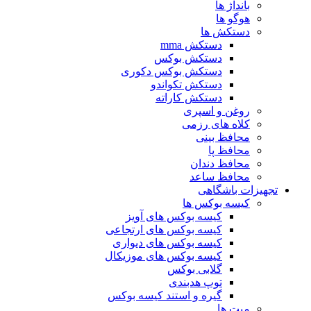
بانداژ ها
هوگو ها
دستکش ها
دستکش mma
دستکش بوکس
دستکش بوکس دکوری
دستکش تکواندو
دستکش کاراته
روغن و اسپری
کلاه های رزمی
محافظ بینی
محافظ پا
محافظ دندان
محافظ ساعد
تجهیزات باشگاهی
کیسه بوکس ها
کیسه بوکس های آویز
کیسه بوکس های ارتجاعی
کیسه بوکس های دیواری
کیسه بوکس های موزیکال
گلابی بوکس
توپ هدبندی
گیره و استند کیسه بوکس
میت ها