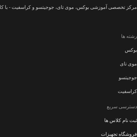
مرکز تخصصی آموزشی بوکس، موی تای، جوجیتسو و کراسفیت - با کل
رشته ها
بوکس
موی تای
جوجیتسو
کراسفیت
دسترسی سریع
ثبت نام کلاس ها
فروشگاه تجهیزات