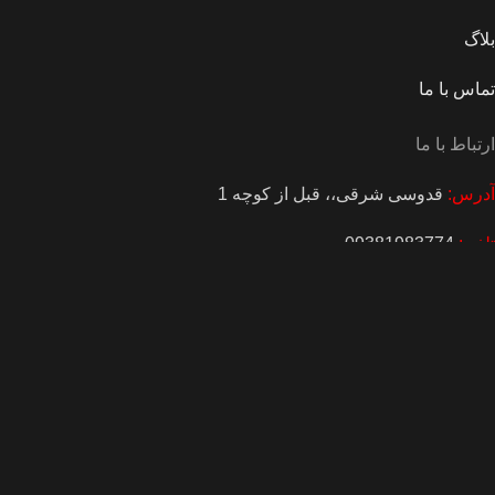
بلاگ
تماس با ما
ارتباط با ما
آدرس:
قدوسی شرقی،، قبل از کوچه 1
تلفن:
09381983774
.
Based on
WoodMart
theme
2026
WooCommerce Themes