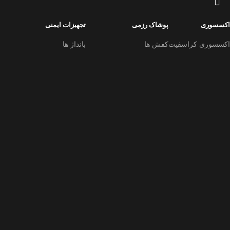
اکسسوری
پوشاک رزمی
تجهیزات ایمنی
اکسسوری کراسفیت
کفش ها
بانداژ ها
پلاک رزمی
لباس بوکس و mma
هوگو ها
کمربند قهرمانی
لباس کاراته
دستکش ها
لباس کیک بوکس و موی تای
دستکش mma
دستکش بوکس
دستکش بوکس دکوری
دستکش تکواندو
دستکش کاراته
روغن و اسپری
کلاه های رزمی
محافظ بینی