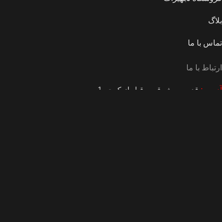
بلاگ
تماس با ما
ارتباط با ما
آدرس:
قدوسی شرقی،، قبل از کوچه 1
تلفن:
09381983774
.
Based on
WoodMart
theme
2026
WooCommerce Themes
فروشگاه
علاقه مندی
0
سبد خرید